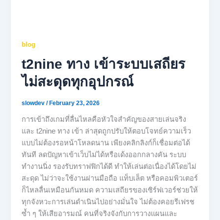
blog
t2nine ทาง เข้าระบบเสถียร
ไม่สะดุดทุกอุปกรณ์
slowdev
/
February 23, 2026
การเข้าถึงเกมที่ลื่นไหลคือหัวใจสำคัญของสายเล่นจริง
และ t2nine ทาง เข้า ล่าสุดถูกปรับให้ตอบโจทย์ความเร็ว
แบบไม่ต้องรอหน้าโหลดนาน เพียงคลิกลิงก์ก็เชื่อมต่อได้
ทันที ลดปัญหาเข้าเว็บไม่ได้หรือเด้งออกกลางคัน ระบบ
ทำงานนิ่ง รองรับทราฟฟิกได้ดี ทำให้เล่นต่อเนื่องได้โดยไม่
สะดุด ไม่ว่าจะใช้งานผ่านมือถือ แท็บเล็ต หรือคอมพิวเตอร์
ก็ไหลลื่นเหมือนกันหมด ความเสถียรของเซิร์ฟเวอร์ช่วยให้
ทุกจังหวะการเล่นดำเนินไปอย่างมั่นใจ ไม่ต้องคอยรีเฟรช
ซ้ำ ๆ ให้เสียอารมณ์ คนที่จริงจังกับการวางแผนและ