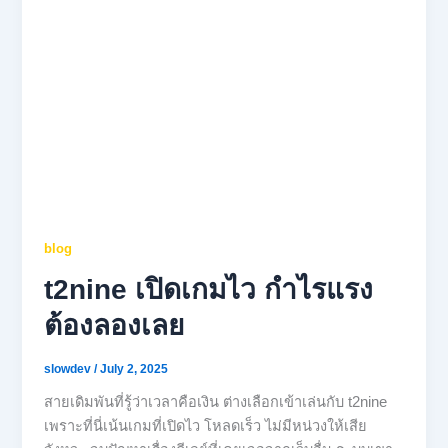
blog
t2nine เปิดเกมไว กำไรแรง
ต้องลองเลย
slowdev
/
July 2, 2025
สายเดิมพันที่รู้ว่าเวลาคือเงิน ต่างเลือกเข้าเล่นกับ t2nine
เพราะที่นี่เน้นเกมที่เปิดไว โหลดเร็ว ไม่มีหน่วงให้เสีย