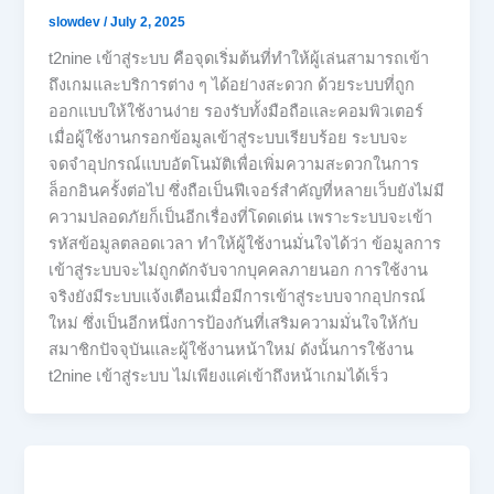
slowdev
/
July 2, 2025
t2nine เข้าสู่ระบบ คือจุดเริ่มต้นที่ทำให้ผู้เล่นสามารถเข้า
ถึงเกมและบริการต่าง ๆ ได้อย่างสะดวก ด้วยระบบที่ถูก
ออกแบบให้ใช้งานง่าย รองรับทั้งมือถือและคอมพิวเตอร์
เมื่อผู้ใช้งานกรอกข้อมูลเข้าสู่ระบบเรียบร้อย ระบบจะ
จดจำอุปกรณ์แบบอัตโนมัติเพื่อเพิ่มความสะดวกในการ
ล็อกอินครั้งต่อไป ซึ่งถือเป็นฟีเจอร์สำคัญที่หลายเว็บยังไม่มี
ความปลอดภัยก็เป็นอีกเรื่องที่โดดเด่น เพราะระบบจะเข้า
รหัสข้อมูลตลอดเวลา ทำให้ผู้ใช้งานมั่นใจได้ว่า ข้อมูลการ
เข้าสู่ระบบจะไม่ถูกดักจับจากบุคคลภายนอก การใช้งาน
จริงยังมีระบบแจ้งเตือนเมื่อมีการเข้าสู่ระบบจากอุปกรณ์
ใหม่ ซึ่งเป็นอีกหนึ่งการป้องกันที่เสริมความมั่นใจให้กับ
สมาชิกปัจจุบันและผู้ใช้งานหน้าใหม่ ดังนั้นการใช้งาน
t2nine เข้าสู่ระบบ ไม่เพียงแค่เข้าถึงหน้าเกมได้เร็ว