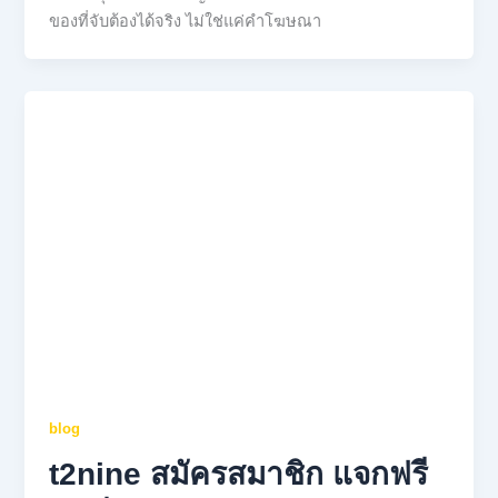
ของที่จับต้องได้จริง ไม่ใช่แค่คำโฆษณา
blog
t2nine สมัครสมาชิก แจกฟรี