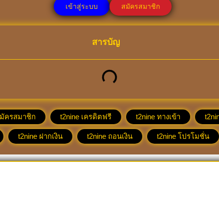
เข้าสู่ระบบ
สมัครสมาชิก
สารบัญ
สมัครสมาชิก
t2nine เครดิตฟรี
t2nine ทางเข้า
t2ni
t2nine ฝากเงิน
t2nine ถอนเงิน
t2nine โปรโมชั่น