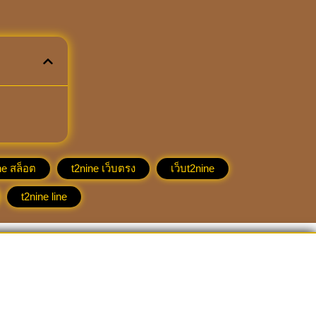
ne สล็อต
t2nine เว็บตรง
เว็บt2nine
t2nine line