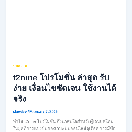
บทความ
t2nine โปรโมชั่น ล่าสุด รับ
ง่าย เงื่อนไขชัดเจน ใช้งานได้
จริง
slowdev
/
February 7, 2025
ทำไม t2nine โปรโมชั่น ถึงน่าสนใจสำหรับผู้เล่นยุคใหม่
ในยุคที่การแข่งขันของเว็บพนันออนไลน์ดุเดือด การมีข้อ