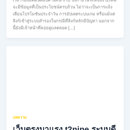
จะมีข้อมูลที่เป็นประโยชน์ครบถ้วน ไม่ว่าจะเป็นการแจ้ง
เตือนโปรโมชันประจำวัน การอัปเดตระบบเกม หรือแม้แต่
ลิงก์เข้าสู่ระบบสำรองในกรณีที่ลิงก์หลักมีปัญหา นอกจาก
นี้ยังมีเจ้าหน้าที่คอยดูแลตลอด […]
บทความ
เว็บตรงมาแรง t2nine ระบบดี