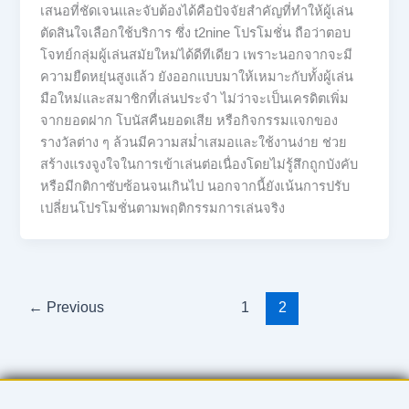
เสนอที่ชัดเจนและจับต้องได้คือปัจจัยสำคัญที่ทำให้ผู้เล่น
ตัดสินใจเลือกใช้บริการ ซึ่ง t2nine โปรโมชั่น ถือว่าตอบ
โจทย์กลุ่มผู้เล่นสมัยใหม่ได้ดีทีเดียว เพราะนอกจากจะมี
ความยืดหยุ่นสูงแล้ว ยังออกแบบมาให้เหมาะกับทั้งผู้เล่น
มือใหม่และสมาชิกที่เล่นประจำ ไม่ว่าจะเป็นเครดิตเพิ่ม
จากยอดฝาก โบนัสคืนยอดเสีย หรือกิจกรรมแจกของ
รางวัลต่าง ๆ ล้วนมีความสม่ำเสมอและใช้งานง่าย ช่วย
สร้างแรงจูงใจในการเข้าเล่นต่อเนื่องโดยไม่รู้สึกถูกบังคับ
หรือมีกติกาซับซ้อนจนเกินไป นอกจากนี้ยังเน้นการปรับ
เปลี่ยนโปรโมชั่นตามพฤติกรรมการเล่นจริง
←
Previous
1
2