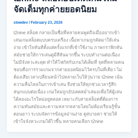
จัดเต็มทุกค่ายยอดนิยม
slowdev
/
February 23, 2026
t2nine สล็อต กลายเป็นชื่อที่หลายคนพูดถึงเมื่ออยากเข้า
เล่นเกมสล็อตแบบครบเครื่อง เนื้อหาเกมถูกคัดมาให้เล่น
ง่าย เข้าใจทันทีตั้งแต่ครั้งแรกที่เข้าใช้งาน ภาพกราฟิกทัน
สมัยช่วยให้การเล่นดูมีสีสันมากขึ้น ระบบทำงานต่อเนื่อง
ไม่มีจังหวะสะดุด ทำให้โฟกัสกับเกมได้เต็มที่ จุดที่หลายคน
ชอบคือการรวมเกมจากค่ายยอดนิยมไว้ครบในที่เดียว ไม่
ต้องเสียเวลาเปลี่ยนหน้าไปหลายเว็บให้วุ่นวาย t2nine เน้น
ความลื่นไหลในการเข้าเล่น จึงช่วยให้ทุกช่วงเวลารู้สึก
สนุกแบบต่อเนื่อง เกมใหม่ถูกอัปเดตสม่ำเสมอเพื่อให้ผู้เล่น
ได้ลองอะไรใหม่อยู่ตลอด เหมาะกับสายสล็อตที่ต้องการ
ความทันสมัยและความหลากหลายโดยไม่ต้องเรียนรู้ขั้น
ตอนยาว ระบบจัดการข้อมูลอ่านง่าย ดูสบายตา ช่วยให้
เข้าใจจังหวะเกมได้ไวขึ้น หลายคนเลือก t2nine