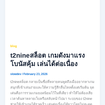
blog
t2nineสล็อต เกมดังมาแรง
โบนัสคุ้ม เล่นได้ต่อเนื่อง
slowdev
/
February 23, 2026
t2nineสล็อต กลายเป็นชื่อที่หลายคนพูดถึงเมื่ออยากหาเกม
สนุกที่เข้าเล่นง่ายและให้ความรู้สึกลื่นไหลตั้งแต่เริ่มต้น จุด
เด่นคือการรวมเกมยอดนิยมไว้ในที่เดียว ทำให้ไม่ต้องเสีย
เวลาค้นหาหลายเว็บหรือสลับหน้าไปมา ระบบของ t2nine
ช่วยให้เข้าเกมได้รวดเร็ว เล่นต่อเนื่องได้ยาวโดยไม่สะดุด