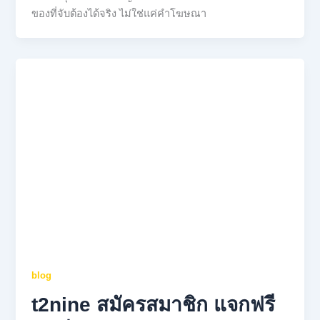
ของที่จับต้องได้จริง ไม่ใช่แค่คำโฆษณา
blog
t2nine สมัครสมาชิก แจกฟรี