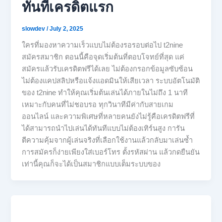
ทันทีเครดิตแรก
slowdev
/
July 2, 2025
ใครที่มองหาความเร็วแบบไม่ต้องรอรอบต่อไป t2nine
สมัครสมาชิก ตอนนี้คือจุดเริ่มต้นที่ตอบโจทย์ที่สุด แค่
สมัครแล้วรับเครดิตฟรีได้เลย ไม่ต้องกรอกข้อมูลซับซ้อน
ไม่ต้องแคปสลิปหรือแจ้งแอดมินให้เสียเวลา ระบบอัตโนมัติ
ของ t2nine ทำให้คุณเริ่มต้นเล่นได้ภายในไม่ถึง 1 นาที
เหมาะกับคนที่ไม่ชอบรอ ทุกวินาทีมีค่ากับสายเกม
ออนไลน์ และความพิเศษที่หลายคนยังไม่รู้คือเครดิตฟรีที่
ได้สามารถนำไปเล่นได้ทันทีแบบไม่ต้องเทิร์นสูง การัน
ตีความคุ้มจากผู้เล่นจริงที่เลือกใช้งานแล้วกลับมาเล่นซ้ำ
การสมัครก็ง่ายเพียงใส่เบอร์โทร ตั้งรหัสผ่าน แล้วกดยืนยัน
เท่านี้คุณก็จะได้เป็นสมาชิกแบบเต็มระบบของ