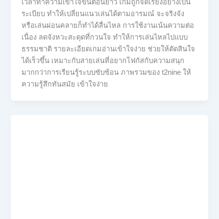
เวลาทำความเข้าใจขั้นตอนยาว เกมถูกจัดเรียงอย่างเป็น
ระเบียบ ทำให้เปลี่ยนแนวเล่นได้ตามอารมณ์ จะจริงจัง
หรือเล่นผ่อนคลายก็ทำได้ลื่นไหล การใช้งานเน้นความต่อ
เนื่อง ลดจังหวะสะดุดที่กวนใจ ทำให้การเล่นไหลไปแบบ
ธรรมชาติ รายละเอียดเกมอ่านเข้าใจง่าย ช่วยให้ตัดสินใจ
ได้เร็วขึ้น เหมาะกับสายเล่นที่อยากโฟกัสกับความสนุก
มากกว่าการเรียนรู้ระบบซับซ้อน ภาพรวมของ t2nine ให้
ความรู้สึกทันสมัย เข้าใจง่าย