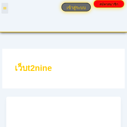
Skip
สมัครสมาชิก
เข้าสู่ระบบ
to
content
โปรโมชั่น
เกี่ยวกับเรา
นโยบายความเป็นส่วนตัว
เว็บt2nine