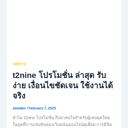
บทความ
t2nine โปรโมชั่น ล่าสุด รับ
ง่าย เงื่อนไขชัดเจน ใช้งานได้
จริง
slowdev
/
February 7, 2025
ทำไม t2nine โปรโมชั่น ถึงน่าสนใจสำหรับผู้เล่นยุคใหม่
ในยุคที่การแข่งขันของเว็บพนันออนไลน์ดุเดือด การมีข้อ