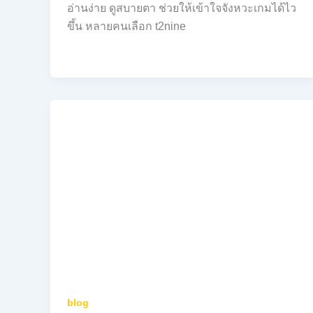
อ่านง่าย ดูสบายตา ช่วยให้เข้าใจจังหวะเกมได้ไว
ขึ้น หลายคนเลือก t2nine
blog