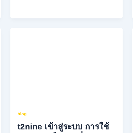
blog
t2nine เข้าสู่ระบบ การใช้