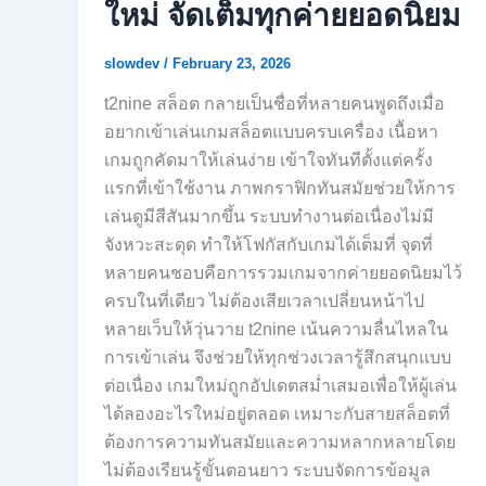
ใหม่ จัดเต็มทุกค่ายยอดนิยม
slowdev
/
February 23, 2026
t2nine สล็อต กลายเป็นชื่อที่หลายคนพูดถึงเมื่อ
อยากเข้าเล่นเกมสล็อตแบบครบเครื่อง เนื้อหา
เกมถูกคัดมาให้เล่นง่าย เข้าใจทันทีตั้งแต่ครั้ง
แรกที่เข้าใช้งาน ภาพกราฟิกทันสมัยช่วยให้การ
เล่นดูมีสีสันมากขึ้น ระบบทำงานต่อเนื่องไม่มี
จังหวะสะดุด ทำให้โฟกัสกับเกมได้เต็มที่ จุดที่
หลายคนชอบคือการรวมเกมจากค่ายยอดนิยมไว้
ครบในที่เดียว ไม่ต้องเสียเวลาเปลี่ยนหน้าไป
หลายเว็บให้วุ่นวาย t2nine เน้นความลื่นไหลใน
การเข้าเล่น จึงช่วยให้ทุกช่วงเวลารู้สึกสนุกแบบ
ต่อเนื่อง เกมใหม่ถูกอัปเดตสม่ำเสมอเพื่อให้ผู้เล่น
ได้ลองอะไรใหม่อยู่ตลอด เหมาะกับสายสล็อตที่
ต้องการความทันสมัยและความหลากหลายโดย
ไม่ต้องเรียนรู้ขั้นตอนยาว ระบบจัดการข้อมูล