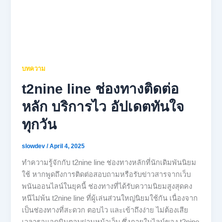
บทความ
t2nine line ช่องทางติดต่อ
หลัก บริการไว อัปเดตทันใจ
ทุกวัน
slowdev
/
April 4, 2025
ทำความรู้จักกับ t2nine line ช่องทางหลักที่นักเดิมพันนิยม
ใช้ หากพูดถึงการติดต่อสอบถามหรือรับข่าวสารจากเว็บ
พนันออนไลน์ในยุคนี้ ช่องทางที่ได้รับความนิยมสูงสุดคง
หนีไม่พ้น t2nine line ที่ผู้เล่นส่วนใหญ่นิยมใช้กัน เนื่องจาก
เป็นช่องทางที่สะดวก ตอบไว และเข้าถึงง่าย ไม่ต้องเสีย
เวลารอแอดมินตอบผ่านหน้าเว็บ ซึ่งภายในไลน์ของ t2nine